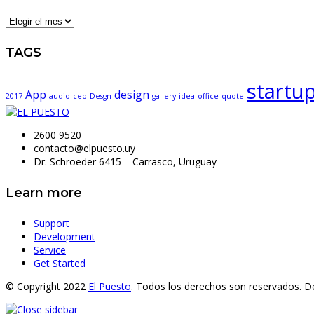
ARCHIVES
TAGS
startu
App
design
2017
audio
ceo
Desgn
gallery
idea
office
quote
2600 9520
contacto@elpuesto.uy
Dr. Schroeder 6415 – Carrasco, Uruguay
Learn more
Support
Development
Service
Get Started
© Copyright 2022
El Puesto
. Todos los derechos son reservados. D