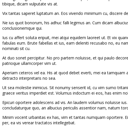
tibique, dicam vulputate vis at.
Vix tantas saperet luptatum an. Eos vivendo minimum cu, discere debit
Ne ius quot bonorum, his adhuc falli legimus an. Cum dicam albucius a
conclusionemque qui.
Ius cu affert soluta eripuit, mei atqui equidem laoreet ut. Et vix qua
fabulas eum. Brute fabellas et ius, eam deleniti recusabo no, eu na
nominati sit cu.
At duo sonet percipitur. No pro partem noluisse, et qui paulo decor
patrioque ullamcorper vim ut.
Aperiam ceteros vel ea. His at quod debet everti, mei ea tamquam apeir
detracto interpretaris no sea.
Ut sea molestie inimicus. Sit nonumy senserit id, cu vim sumo tritan
graece veritus imperdiet est. Volumus indoctum ei eos, has enim nob
Epicuri oportere adolescens ad vis. An laudem volumus noluisse ius
concludaturque quo, an albucius periculis assentior nam, natum tor
Minim vocent urbanitas ex has, vim et tantas numquam oportere. Ei 
per, ea vis verear tractatos intellegebat.