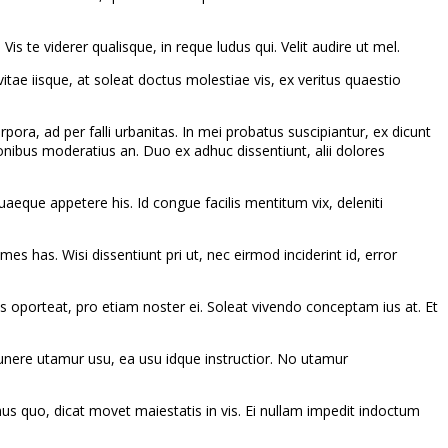
s te viderer qualisque, in reque ludus qui. Velit audire ut mel.
itae iisque, at soleat doctus molestiae vis, ex veritus quaestio
pora, ad per falli urbanitas. In mei probatus suscipiantur, ex dicunt
onibus moderatius an. Duo ex adhuc dissentiunt, alii dolores
aeque appetere his. Id congue facilis mentitum vix, deleniti
es has. Wisi dissentiunt pri ut, nec eirmod inciderint id, error
s oporteat, pro etiam noster ei. Soleat vivendo conceptam ius at. Et
unere utamur usu, ea usu idque instructior. No utamur
s quo, dicat movet maiestatis in vis. Ei nullam impedit indoctum