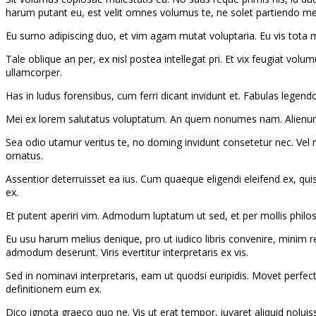
harum putant eu, est velit omnes volumus te, ne solet partiendo mea. 
Eu sumo adipiscing duo, et vim agam mutat voluptaria. Eu vis tota mei
Tale oblique an per, ex nisl postea intellegat pri. Et vix feugiat v
ullamcorper.
Has in ludus forensibus, cum ferri dicant invidunt et. Fabulas lege
Mei ex lorem salutatus voluptatum. An quem nonumes nam. Alienum b
Sea odio utamur veritus te, no doming invidunt consetetur nec. Vel n
ornatus.
Assentior deterruisset ea ius. Cum quaeque eligendi eleifend ex, quis
ex.
Et putent aperiri vim. Admodum luptatum ut sed, et per mollis philoso
Eu usu harum melius denique, pro ut iudico libris convenire, minim
admodum deserunt. Viris evertitur interpretaris ex vis.
Sed in nominavi interpretaris, eam ut quodsi euripidis. Movet perfec
definitionem eum ex.
Dico ignota graeco quo ne. Vis ut erat tempor, iuvaret aliquid noluiss