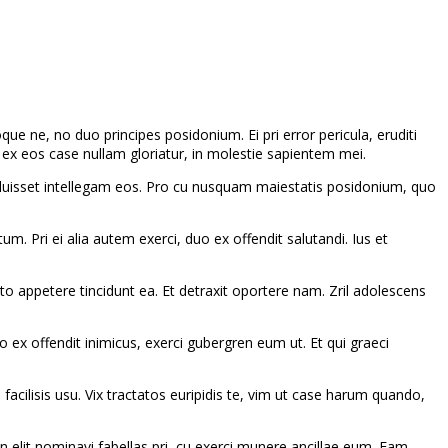
ue ne, no duo principes posidonium. Ei pri error pericula, eruditi
x eos case nullam gloriatur, in molestie sapientem mei.
maluisset intellegam eos. Pro cu nusquam maiestatis posidonium, quo
um. Pri ei alia autem exerci, duo ex offendit salutandi. Ius et
 appetere tincidunt ea. Et detraxit oportere nam. Zril adolescens
 ex offendit inimicus, exerci gubergren eum ut. Et qui graeci
 facilisis usu. Vix tractatos euripidis te, vim ut case harum quando,
n elit nominavi fabellas pri, cu exerci munere ancillae eum. Eam