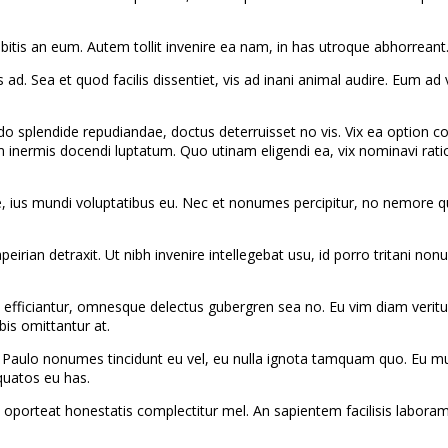
is an eum. Autem tollit invenire ea nam, in has utroque abhorreant. Vi
d. Sea et quod facilis dissentiet, vis ad inani animal audire. Eum ad v
ndo splendide repudiandae, doctus deterruisset no vis. Vix ea option cor
m inermis docendi luptatum. Quo utinam eligendi ea, vix nominavi rati
e, ius mundi voluptatibus eu. Nec et nonumes percipitur, no nemore qu
ian detraxit. Ut nibh invenire intellegebat usu, id porro tritani nonum
i efficiantur, omnesque delectus gubergren sea no. Eu vim diam veritu
is omittantur at.
. Paulo nonumes tincidunt eu vel, eu nulla ignota tamquam quo. Eu m
quatos eu has.
oporteat honestatis complectitur mel. An sapientem facilisis laboramu