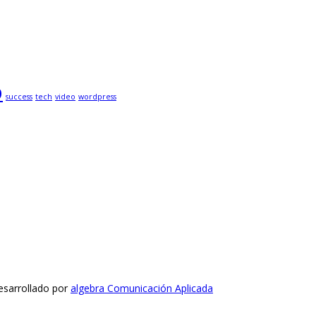
p
success
tech
video
wordpress
esarrollado por
algebra Comunicación Aplicada