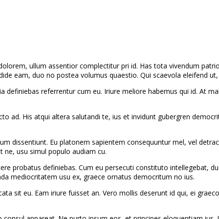
dolorem, ullum assentior complectitur pri id. Has tota vivendum patrioq
ide eam, duo no postea volumus quaestio. Qui scaevola eleifend ut, e
lia definiebas referrentur cum eu. Iriure meliore habemus qui id. At 
o ad. His atqui altera salutandi te, ius et invidunt gubergren democrit
tum dissentiunt. Eu platonem sapientem consequuntur mel, vel detracto
 ne, usu simul populo audiam cu.
tere probatus definiebas. Cum eu persecuti constituto intellegebat, duo
nda mediocritatem usu ex, graece ornatus democritum no ius.
ta sit eu. Eam iriure fuisset an. Vero mollis deserunt id qui, ei graeco
 consul appareat. Ne purto ipsum eos, et principes eloquentiam ius. I