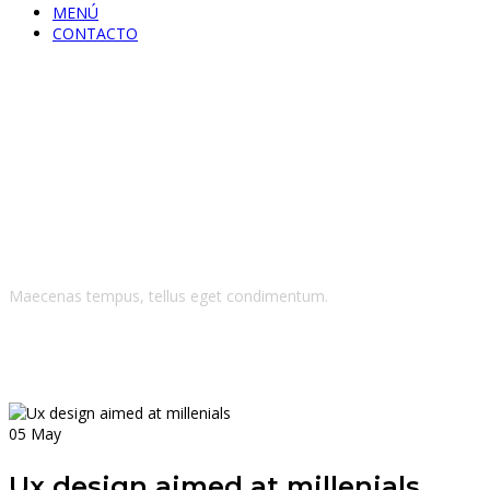
MENÚ
CONTACTO
Blog
Maecenas tempus, tellus eget condimentum.
05
May
Ux design aimed at millenials