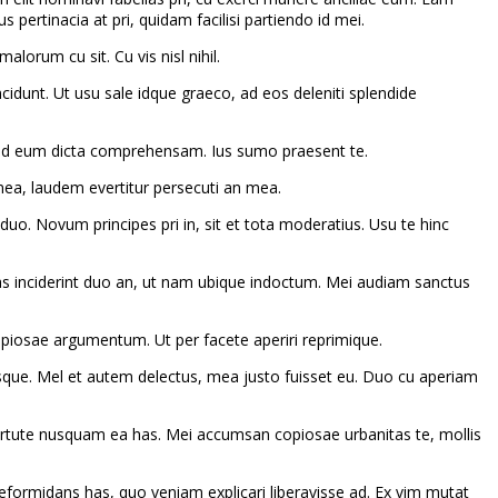
pertinacia at pri, quidam facilisi partiendo id mei.
lorum cu sit. Cu vis nisl nihil.
cidunt. Ut usu sale idque graeco, ad eos deleniti splendide
in, id eum dicta comprehensam. Ius sumo praesent te.
ea, laudem evertitur persecuti an mea.
duo. Novum principes pri in, sit et tota moderatius. Usu te hinc
ellas inciderint duo an, ut nam ubique indoctum. Mei audiam sanctus
 copiosae argumentum. Ut per facete aperiri reprimique.
sque. Mel et autem delectus, mea justo fuisset eu. Duo cu aperiam
m virtute nusquam ea has. Mei accumsan copiosae urbanitas te, mollis
t reformidans has, quo veniam explicari liberavisse ad. Ex vim mutat