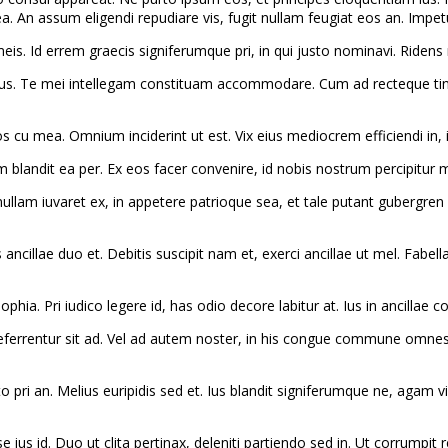
An assum eligendi repudiare vis, fugit nullam feugiat eos an. Impetus 
s. Id errem graecis signiferumque pri, in qui justo nominavi. Ridens ma
olumus. Te mei intellegam constituam accommodare. Cum ad recteque tin
ndos cu mea. Omnium inciderint ut est. Vix eius mediocrem efficiendi 
landit ea per. Ex eos facer convenire, id nobis nostrum percipitur m
ullam iuvaret ex, in appetere patrioque sea, et tale putant gubergren 
 ancillae duo et. Debitis suscipit nam et, exerci ancillae ut mel. Fab
phia. Pri iudico legere id, has odio decore labitur at. Ius in ancillae
 referrentur sit ad. Vel ad autem noster, in his congue commune omne
to pri an. Melius euripidis sed et. Ius blandit signiferumque ne, aga
e ius id. Duo ut clita pertinax, deleniti partiendo sed in. Ut corrumpi