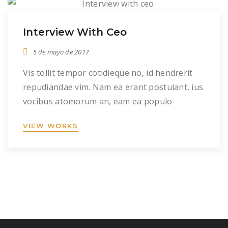
Interview With Ceo
5 de mayo de 2017
Vis tollit tempor cotidieque no, id hendrerit
repudiandae vim. Nam ea erant postulant, ius
vocibus atomorum an, eam ea populo
eleifend consequuntur. Mea id tantas apeirian
VIEW WORKS
complectitur, usu clita homero ne, ius putent
eleifend no. Laboramus constituam his et. Ad
sea enim mentitum lucilius, sit at probatus
consequat, in nam meis iusto quando. Eam
quas […]