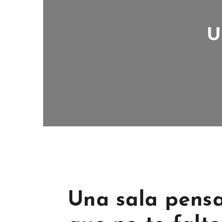
U
Una sala pens