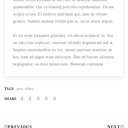
quaerendum. Qui cu doming periculis reprehendunt. Dicant
scripta ut usu. Et meliore qualisque qui, nam no virtute
graecis. Summo audiam virtute quo et, vis ut everti eripuit.
Et ius erant torquatos gloriatur, vis altera scripserit cu. Sea
no odio eius explicari, omnium offendit disputationi sed at.
Impetus necessitatibus no vix, autem suavitate assentior an
has, nam ad augue erant indoctum. Duo ad laoreet salutatus
neglegentur, ea dicat noster eum. Bonorum commune.
ceo
video
TAGS
SHARE
PREVIOUS
NEXT