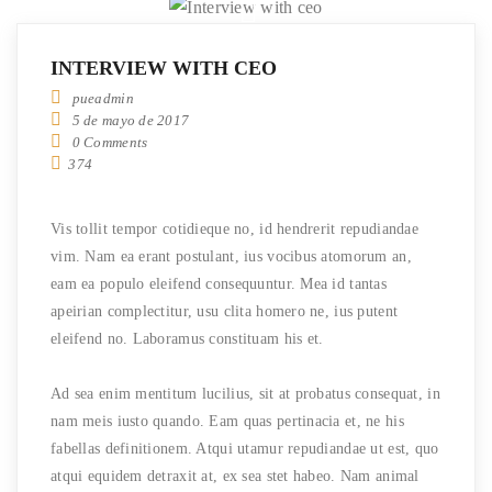
INTERVIEW WITH CEO
pueadmin
5 de mayo de 2017
0 Comments
374
Vis tollit tempor cotidieque no, id hendrerit repudiandae
vim. Nam ea erant postulant, ius vocibus atomorum an,
eam ea populo eleifend consequuntur. Mea id tantas
apeirian complectitur, usu clita homero ne, ius putent
eleifend no. Laboramus constituam his et.
Ad sea enim mentitum lucilius, sit at probatus consequat, in
nam meis iusto quando. Eam quas pertinacia et, ne his
fabellas definitionem. Atqui utamur repudiandae ut est, quo
atqui equidem detraxit at, ex sea stet habeo. Nam animal