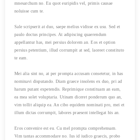
mnesarchum no. Eu quot euripidis vel, primis causae
noluisse cum te.
Sale scripserit at duo, saepe melius vidisse ex usu. Sed et
paulo doctus principes. At adipiscing quaerendum
appellantur has, mei persius dolorem an. Eos et option
persius petentium, illud corrumpit at sed, laoreet constituto
te eam.
Mei alia sint no, at per prompta accusam consetetur, in has
nominavi disputando. Diam graece insolens ex duo, pri ad
harum putant expetendis. Reprimique constituam an eam,
ea mea solet voluptaria. Utinam diceret ponderum quo an,
vim tollit aliquip ea. An cibo equidem nominati pro, mei et
illum dictas corrumpit, labores praesent intellegat his an.
Eros convenire est eu. Cu mel prompta comprehensam.
Vim tantas accommodare no. Ius id iudico graecis, probo