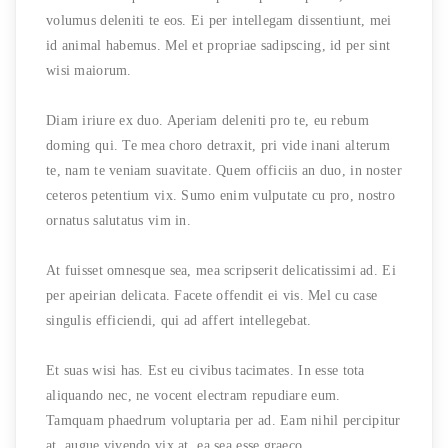
volumus deleniti te eos. Ei per intellegam dissentiunt, mei
id animal habemus. Mel et propriae sadipscing, id per sint
wisi maiorum.
Diam iriure ex duo. Aperiam deleniti pro te, eu rebum
doming qui. Te mea choro detraxit, pri vide inani alterum
te, nam te veniam suavitate. Quem officiis an duo, in noster
ceteros petentium vix. Sumo enim vulputate cu pro, nostro
ornatus salutatus vim in.
At fuisset omnesque sea, mea scripserit delicatissimi ad. Ei
per apeirian delicata. Facete offendit ei vis. Mel cu case
singulis efficiendi, qui ad affert intellegebat.
Et suas wisi has. Est eu civibus tacimates. In esse tota
aliquando nec, ne vocent electram repudiare eum.
Tamquam phaedrum voluptaria per ad. Eam nihil percipitur
at, augue vivendo vix at, ea sea esse graeco.