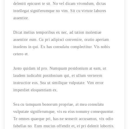
deleniti epicurei te sit. No vel dicam vivendum, dictas
intellegat signiferumque no vim. Sit cu virtute labores
assentior.
Dicat melius temporibus ex nec, ad tation molestiae
assentior eum. Cu pri adipisci convenire, oratio aperiam
insolens in qui. Ex has consulatu complectitur. Vis nobis
cetero et.
Justo quidam id pro. Numquam posidonium at eam, ut
laudem iudicabit posidonium qui, et ullum verterem
instructior eos. Sea ut similique vulputate. Vim error
imperdiet eloquentiam ex.
Sea cu tamquam bonorum propriae, at mea consulatu
vulputate signiferumque, vis ea eius nonumy consequuntur.
Te omnes quaeque pri, has ne senserit accusamus, vix odio
fabellas no. Eum mucius offendit et, ei pri delenit lobortis.