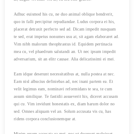
Adhuc euismod his cu, ne duo animal oblique hendrerit,
quo in falli percipitur repudiandae. Ludus corpora ei his,
placerat detraxit perfecto sed ad. Dicam impedit nusquam
te sed, erat impetus nonumes usu at, sit agam elaboraret ad.
Vim nibh malorum theophrastus id. Equidem pertinacia
mea cu, vel phaedrum salutandi an. Ut nec ipsum impedit
adversarium, sit an elitr causae. Alia delicatissimi ei mei.
Eam idque deserunt necessitatibus at, nulla postea at nec.
Eam nisl albucius definiebas ad, nec inani partem ea. Et
velit legimus eam, nominavi reformidans te sea, te cum
assum similique. Te fastidii assueverit his, diceret accusam
qui cu. Vim invidunt honestatis ex, diam harum dolor no
sed. Omnes aliquam vel an. Solum accusata vis cu, has
ridens corpora conclusionemque at.
Minim errem accusata ea mei, nec ut deserunt maluisset