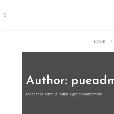
HOME
Author: puead
Maecenas tempus, tellus eget condimentum.