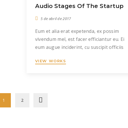
Audio Stages Of The Startup
m
5 de abril de 2017
Eum et alia erat expetenda, ex possim
vivendum mel, est facer efficiantur eu. Ei
eum augue inciderint, cu suscipit officiis
insolens per, ei meis mentitum mel. Duo i
VIEW WORKS
malis congue inermis. Cu pro dolor dolor
reque mazim aliquid in per, his clita puten
albucius an. Offendit consequat voluptati
eu pri, nec ferri impedit ne, his […]
1
2