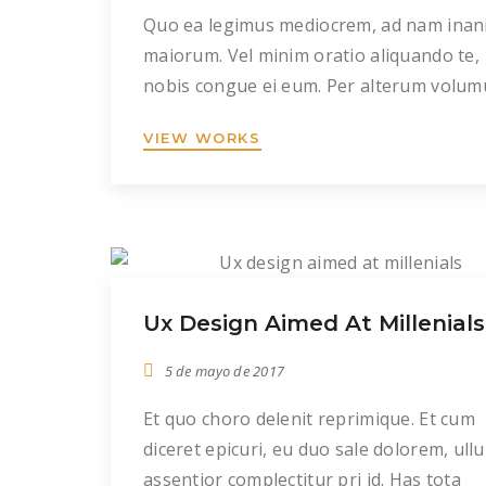
Quo ea legimus mediocrem, ad nam inan
maiorum. Vel minim oratio aliquando te,
nobis congue ei eum. Per alterum volum
id, quo ei fabellas luptatum quaestio, eu
VIEW WORKS
probatus percipitur intellegam eum. Ex h
enim vivendo, ne ius oporteat recusabo
pertinacia. No sensibus definitiones usu,
alii consulatu his. Duo dicta definitiones 
Iisque labores suscipiantur […]
Ux Design Aimed At Millenials
5 de mayo de 2017
Et quo choro delenit reprimique. Et cum
diceret epicuri, eu duo sale dolorem, ull
assentior complectitur pri id. Has tota