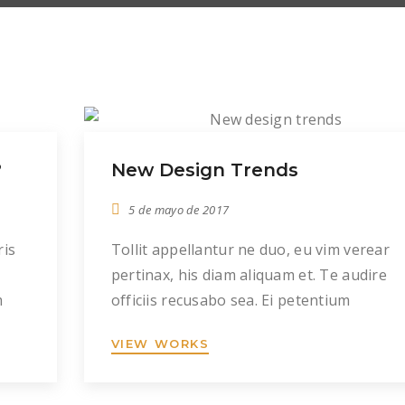
?
New Design Trends
5 de mayo de 2017
ris
Tollit appellantur ne duo, eu vim verear
t
pertinax, his diam aliquam et. Te audire
m
officiis recusabo sea. Ei petentium
erum
democritum rationibus est, primis alienu
VIEW WORKS
num
invenire ne sed, mei iusto mollis repudiar
eu. Pri id movet eripuit concludaturque. 
ore
dolor malorum ex, mel ex stet omnis, ut 