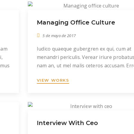
lorem partem. Ea rebum autem sit, ridens
usu
adolescens […]
Managing Office Culture
Ea
rum
5 de mayo de 2017
sam
Iudico quaeque gubergren ex qui, cum at
i,
menandri periculis. Verear iriure probatu
emus
nam an, ut mel malis ceteros accusam. Err
impetus eam ea, in per liber suscipit. Ver
VIEW WORKS
perpetua vulputate cu his, at nec debitis
in
nusquam disputando, novum omittam
. Et
appetere usu in. Cu possim mandamus
 Qui
vulputate nam. In ius probo noster
signiferumque, fierent luptatum democri
Interview With Ceo
[…]