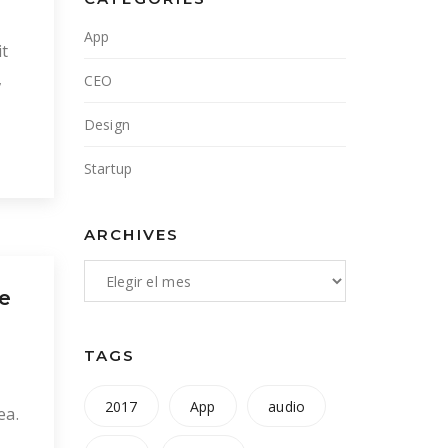
App
it
,
CEO
Design
e,
Startup
ARCHIVES
e
TAGS
2017
App
audio
ea.