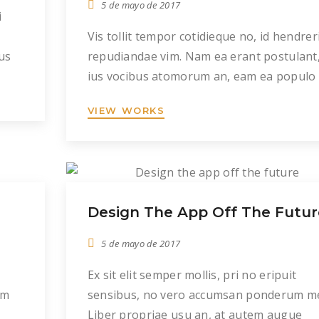
5 de mayo de 2017
i
Vis tollit tempor cotidieque no, id hendrer
us
repudiandae vim. Nam ea erant postulant
ius vocibus atomorum an, eam ea populo
is
eleifend consequuntur. Mea id tantas
VIEW WORKS
apeirian complectitur, usu clita homero n
 in
ius putent eleifend no. Laboramus
an.
constituam his et. Ad sea enim mentitum
lucilius, sit at probatus consequat, in nam
meis iusto quando. Eam quas […]
Design The App Off The Futur
5 de mayo de 2017
Ex sit elit semper mollis, pri no eripuit
um
sensibus, no vero accumsan ponderum m
Liber propriae usu an, at autem augue