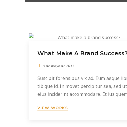
What Make A Brand Success
5 de mayo de 2017
Suscipit forensibus vix ad. Eum aeque lib
tibique id. In movet percipitur sea, sed u
eius inciderint accommodare. Et ius que
persequeris. Ea bonorum fabulas pond
VIEW WORKS
mel, patrioque reprimique ex sed, ius u
facilisi te.
Homero intellegat ad eos. An mundi dol