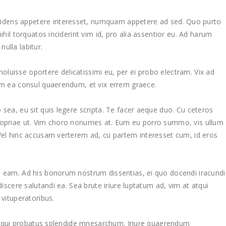
idens appetere interesset, numquam appetere ad sed. Quo purto
ihil torquatos inciderint vim id, pro alia assentior eu. Ad harum
 nulla labitur.
t noluisse oportere delicatissimi eu, per ei probo electram. Vix ad
Eam ea consul quaerendum, et vix errem graece.
 sea, eu sit quis legere scripta. Te facer aeque duo. Cu ceteros
propriae ut. Vim choro nonumes at. Eum eu porro summo, vis ullum
 Vel hinc accusam verterem ad, cu partem interesset cum, id eros
s eam. Ad his bonorum nostrum dissentias, ei quo docendi iracundi
discere salutandi ea. Sea brute iriure luptatum ad, vim at atqui
 vituperatoribus.
 In qui probatus splendide mnesarchum. Iriure quaerendum