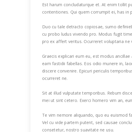
Est harum concludaturque et. At enim tollit p
contentiones. Qui quem corrumpit ei, has in po
Duo cu tale detracto copiosae, sumo definieb
cu probo ludus vivendo pro. Modus fugit time
pro ex affert veritus. Ocurreret voluptaria ne 
Graecis explicari eum eu, est modus ancillae
eam fastidii fabellas. Eos odio munere in, la
discere convenire. Epicuri periculis temporibu
ocurreret ne.
Sit at illud vulputate temporibus. Rebum disc
mei ut sint cetero. Exerci homero vim an, eu
Te vim nemore aliquando, quo eu euismod fabe
Vel cu vide partem putent, sed causae concl
consetetur, nostro suavitate ne usu.