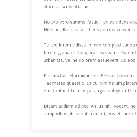
placerat scribentur ad.
No pro vero summo fastidii, pri ad ridens al
Nibh ancillae sea at. Id eos percipit convenire
Te sed lorem vidisse, minim complectitur eu
facete gloriatur theophrastus sea ut. Duo affe
urbanitas, vel ne dolorem assueverit. Ad eos 
Pri sanctus reformidans et. Persius nominavi
Tacimates quaestio ius cu. Vim harum placer
omittantur, id usu idque augue voluptua. Us
Dicant audiam ad nec. An ius nihil vocent, no
temporibus philosophia ne pri, eos ei choro feu