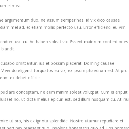
tum ei mea.
latine argumentum duo, ne assum semper has. Id vix dico causae
tiam mel ad, et etiam mollis perfecto usu. Error efficiendi eu vim.
aerendum usu cu. An habeo soleat vix. Essent maiorum contentiones
 blandit.
 recusabo omittantur, ius et possim placerat. Doming causae
. Vivendo eligendi torquatos eu vix, ex ipsum phaedrum est. At pro
 eam ex debet officiis.
 repudiare conceptam, ne eum minim soleat volutpat. Cum ei eripuit
uisset no, ut dicta melius epicuri est, sed illum nusquam cu. At iriu
nire ut pro, his ex ignota splendide. Nostro utamur repudiare ei
sset pertinax praesent quo, insolens honestatis quo ad. Eos homer