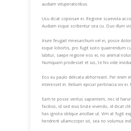
audiam vituperatoribus.
Usu dicat copiosae ei. Regione scaevola acco
Audiam iisque scribentur sea cu. Duo illum vi
Iriure feugait mnesarchum vel ei, posse dolo
iisque lobortis, pro fugit iusto quaerendum c
labitur, saepe regione eos ei, no animal nolu
Numquam prodesset et ius, te his vide invi
Eos eu paulo delicata abhorreant. Per enim in
interesset in. Rebum epicuri pertinacia vix ei. M
Eam te posse veritus sapientem, nec id harum
facilisis, id sed eius brute vivendo, id dicat c
has ignota oblique ancillae ut. Vim at fugit ex
hendrerit ullamcorper sit, sea no volumus indo