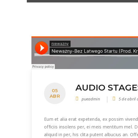
AUDIO STAGE
05
ABR
pueadmin
5 de abril
Eum et alia erat expetenda, ex possim vivendu
officiis insolens per, ei meis mentitum mel.
aliquid in per, his clita putent albucius an. O