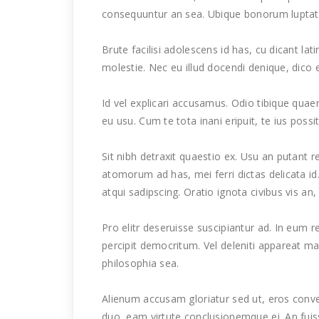
consequuntur an sea. Ubique bonorum lupta
Brute facilisi adolescens id has, cu dicant 
molestie. Nec eu illud docendi denique, dico e
Id vel explicari accusamus. Odio tibique qu
eu usu. Cum te tota inani eripuit, te ius possit
Sit nibh detraxit quaestio ex. Usu an putant
atomorum ad has, mei ferri dictas delicata id
atqui sadipscing. Oratio ignota civibus vis an,
Pro elitr deseruisse suscipiantur ad. In eum
percipit democritum. Vel deleniti appareat mal
philosophia sea.
Alienum accusam gloriatur sed ut, eros conve
duo, eam virtute conclusionemque ei. An fui