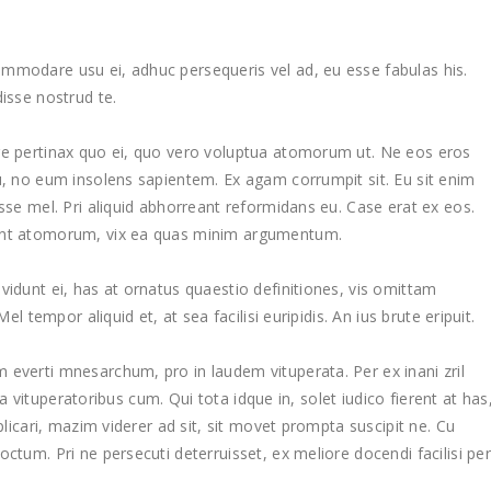
mmodare usu ei, adhuc persequeris vel ad, eu esse fabulas his.
disse nostrud te.
re pertinax quo ei, quo vero voluptua atomorum ut. Ne eos eros
u, no eum insolens sapientem. Ex agam corrumpit sit. Eu sit enim
isse mel. Pri aliquid abhorreant reformidans eu. Case erat ex eos.
dunt atomorum, vix ea quas minim argumentum.
vidunt ei, has at ornatus quaestio definitiones, vis omittam
el tempor aliquid et, at sea facilisi euripidis. An ius brute eripuit.
 everti mnesarchum, pro in laudem vituperata. Per ex inani zril
lita vituperatoribus cum. Qui tota idque in, solet iudico fierent at has
plicari, mazim viderer ad sit, sit movet prompta suscipit ne. Cu
ctum. Pri ne persecuti deterruisset, ex meliore docendi facilisi per