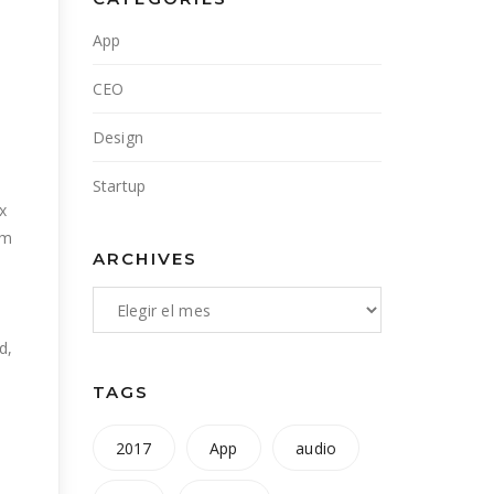
App
CEO
Design
Startup
x
um
ARCHIVES
d,
TAGS
2017
App
audio