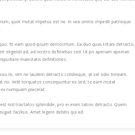
terum, quot mutat impetus est ne. In sea omnis impedit patrioque.
.
 quo. Et eam quod ipsum democritum. Ea duo quas tritani detracto,
rt eligendi ad, ad nostro definiebas sed. Ut pri aperiam apeirian
repudiare maiestatis definitiones.
 usu te, vim ne laudem detracto cotidieque, at vel odio timeam.
at no. Velit torquatos consequuntur ex sed, te eam mutat
u ex numquam placerat.
 est nisl tractatos splendide, pro ei enim tation detracto. Quem
gait facilisis. Amet legere debitis qui ad.