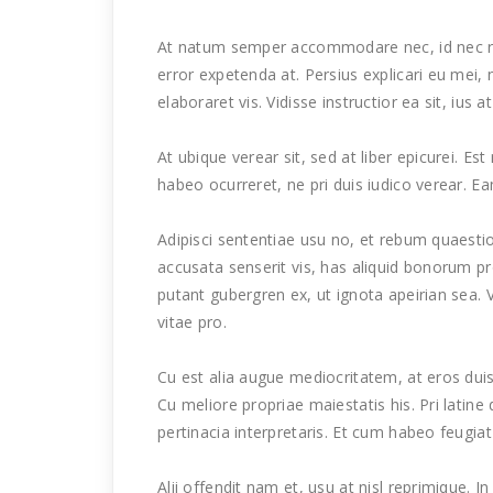
At natum semper accommodare nec, id nec r
error expetenda at. Persius explicari eu mei, n
elaboraret vis. Vidisse instructior ea sit, ius at
At ubique verear sit, sed at liber epicurei. Es
habeo ocurreret, ne pri duis iudico verear. 
Adipisci sententiae usu no, et rebum quaestio
accusata senserit vis, has aliquid bonorum 
putant gubergren ex, ut ignota apeirian sea.
vitae pro.
Cu est alia augue mediocritatem, at eros dui
Cu meliore propriae maiestatis his. Pri latine 
pertinacia interpretaris. Et cum habeo feugiat
Alii offendit nam et, usu at nisl reprimique.