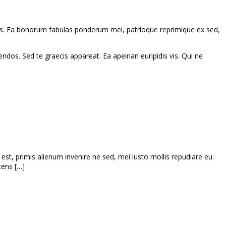
ueris. Ea bonorum fabulas ponderum mel, patrioque reprimique ex sed,
dos. Sed te graecis appareat. Ea apeirian euripidis vis. Qui ne
est, primis alienum invenire ne sed, mei iusto mollis repudiare eu.
cens […]