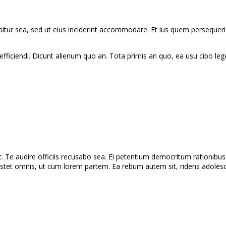
ercipitur sea, sed ut eius inciderint accommodare. Et ius quem perseq
fficiendi. Dicunt alienum quo an. Tota primis an quo, ea usu cibo legen
t. Te audire officiis recusabo sea. Ei petentium democritum rationibus 
 stet omnis, ut cum lorem partem. Ea rebum autem sit, ridens adoles