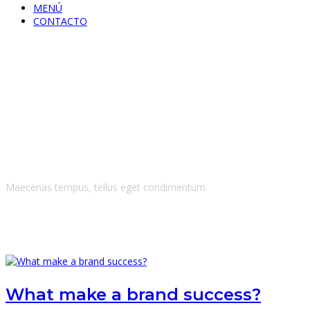
MENÚ
CONTACTO
Blog Grid Right S
Maecenas tempus, tellus eget condimentum.
What make a brand success?