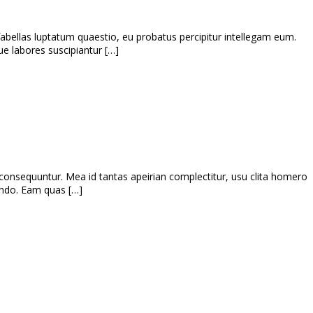
bellas luptatum quaestio, eu probatus percipitur intellegam eum.
que labores suscipiantur […]
consequuntur. Mea id tantas apeirian complectitur, usu clita homero
ando. Eam quas […]