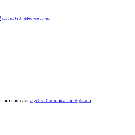
p
success
tech
video
wordpress
esarrollado por
algebra Comunicación Aplicada