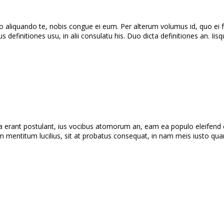
liquando te, nobis congue ei eum. Per alterum volumus id, quo ei fa
definitiones usu, in alii consulatu his. Duo dicta definitiones an. Iis
 ea erant postulant, ius vocibus atomorum an, eam ea populo eleifend 
im mentitum lucilius, sit at probatus consequat, in nam meis iusto qu