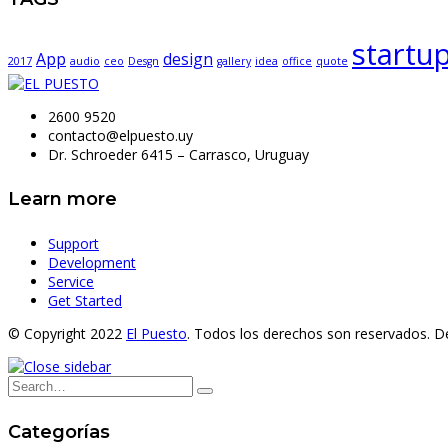
startu
App
design
2017
audio
ceo
Desgn
gallery
idea
office
quote
2600 9520
contacto@elpuesto.uy
Dr. Schroeder 6415 – Carrasco, Uruguay
Learn more
Support
Development
Service
Get Started
© Copyright 2022
El Puesto
. Todos los derechos son reservados. D
Categorías