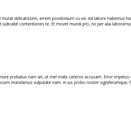
utat delicatissimi, errem posidonium cu vix. Ad labore habemus hi
t iudicabit contentiones te. Et movet mundi pro, no per alia laboramu
riure probatus nam an, ut mel malis ceteros accusam. Error impetus ea
ssim mandamus vulputate nam. In ius probo noster signiferumque, f