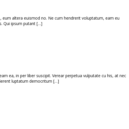
s, eum altera euismod no. Ne cum hendrerit voluptatum, eam eu
s. Qui ipsum putant […]
m ea, in per liber suscipit. Verear perpetua vulputate cu his, at nec
ierent luptatum democritum […]